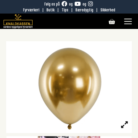
Hop
Følg os på
og
og
Fyrværkeri
|
Butik
|
Tips
|
Bæredygtig
|
Sikkerhed
til
M
indhold