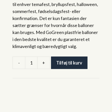
til enhver temafest, bryllupsfest, halloween,
sommerfest, fødselsdagsfest- eller
konfirmation. Det er kun fantasien der
sætter grænser for hvornår disse balloner
kan bruges. Med GoGreen plastfrie balloner
i den bedste kvalitet er du garanteret et
klimavenligt og bæredygtigt valg.
-
+
Tilføj til kurv
Ballon
Guld
-
10
stk.
antal