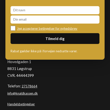
Jeg accepterer betingelser for nyhedsbrev
KNALDKASSEN
Rabat gælder ikke på i forvejen nedsatte varer.
Hovedgaden 1
8831 Løgstrup
CVR. 44444399
Telefon:
27578664
info@knaldkassen.dk
Handelsbetingelser