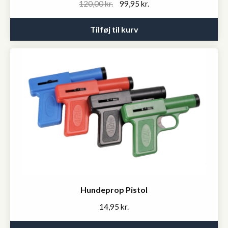
Original
Current
120,00
kr.
99,95
kr.
price
price
was:
is:
Tilføj til kurv
120,00 kr..
99,95 kr..
Hundeprop Pistol
14,95
kr.