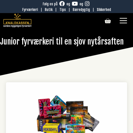
Hop
Følg os på
og
og
Fyrværkeri
|
Butik
|
Tips
|
Bæredygtig
|
Sikkerhed
til
M
indhold
Junior fyrværkeri til en sjov nytårsaften