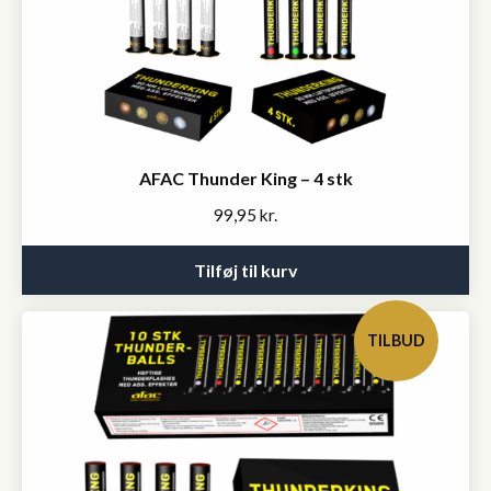
AFAC Thunder King – 4 stk
99,95
kr.
Tilføj til kurv
TILBUD