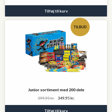
price
price
was:
is:
Tilføj til kurv
399,95 kr..
349,95 kr..
TILBUD
Junior sortiment med 200 dele
Original
Current
399,95
kr.
349,95
kr.
price
price
was:
is:
Tilføj til kurv