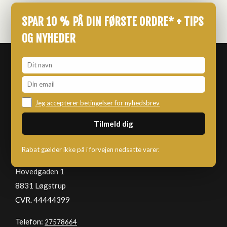
SPAR 10 % PÅ DIN FØRSTE ORDRE* + TIPS
OG NYHEDER
Jeg accepterer betingelser for nyhedsbrev
KNALDKASSEN
Rabat gælder ikke på i forvejen nedsatte varer.
Hovedgaden 1
8831 Løgstrup
CVR. 44444399
Telefon:
27578664