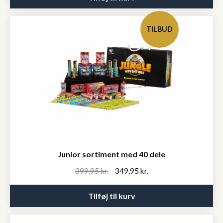
399,95 kr..
349,95 kr..
TILBUD
Junior sortiment med 40 dele
Original
Current
399,95
kr.
349,95
kr.
price
price
was:
is:
Tilføj til kurv
399,95 kr..
349,95 kr..