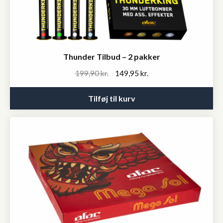
Thunder Tilbud – 2 pakker
Original
Current
199,90
kr.
149,95
kr.
price
price
was:
is:
Tilføj til kurv
199,90 kr..
149,95 kr..