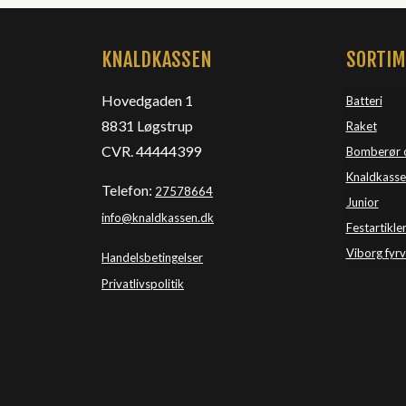
KNALDKASSEN
SORTI
Hovedgaden 1
Batteri
8831 Løgstrup
Raket
CVR. 44444399
Bomberør 
Knaldkasse
Telefon:
27578664
Junior
info@knaldkassen.dk
Festartikle
Viborg 
fyr
Handelsbetingelser
Privatlivspolitik