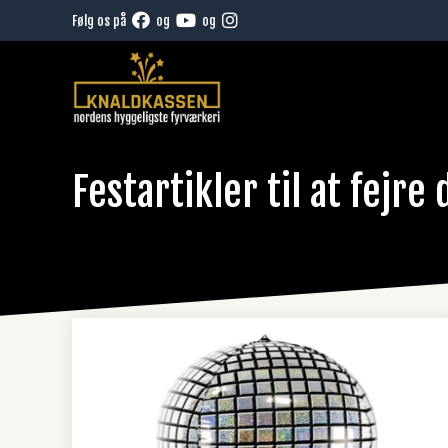
Hop
Følg os på
og
og
til
indhold
Festartikler til at fejre