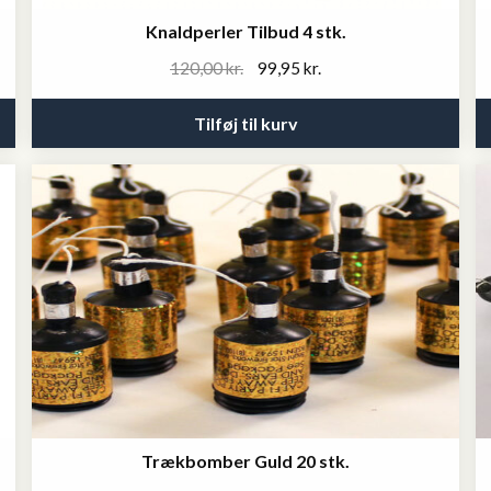
Knaldperler Tilbud 4 stk.
Original
Current
120,00
kr.
99,95
kr.
price
price
was:
is:
Tilføj til kurv
120,00 kr..
99,95 kr..
Trækbomber Guld 20 stk.