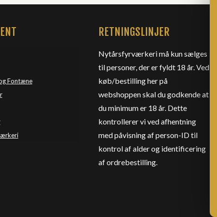
MENT
RETNINGSLINJER
Nytårsfyrværkeri må kun sælges
til personer, der er fyldt 18 år. Ved
køb/bestilling her på
og Fontæne
webshoppen skal du godkende at
r
du minimum er 18 år. Dette
kontrollerer vi ved afhentning
r
med påvisning af person-ID til
værkeri
kontrol af alder og identificering
af ordrebestilling.