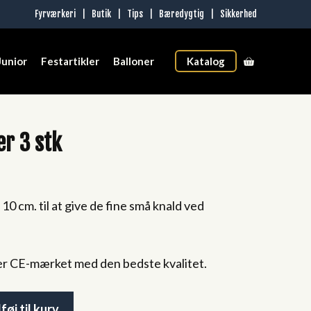
Fyrværkeri
|
Butik
|
Tips
|
Bæredygtig
|
Sikkerhed
Junior
Festartikler
Balloner
Katalog
r 3 stk
0 cm. til at give de fine små knald ved
er CE-mærket med den bedste kvalitet.
lføj til kurv