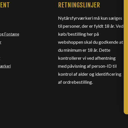
MENT
RETNINGSLINJER
Nytårsfyrværkeri må kun sælges
til personer, der er fyldt 18 år. Ved
køb/bestilling her på
og Fontæne
webshoppen skal du godkende at
r
du minimum er 18 år. Dette
kontrollerer vi ved afhentning
r
med påvisning af person-ID til
værkeri
kontrol af alder og identificering
af ordrebestilling.