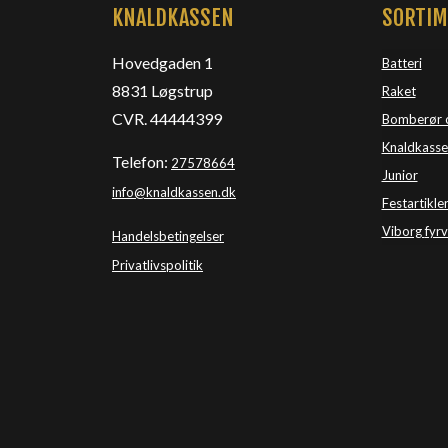
KNALDKASSEN
SORTI
Hovedgaden 1
Batteri
8831 Løgstrup
Raket
CVR. 44444399
Bomberør 
Knaldkasse
Telefon:
27578664
Junior
info@knaldkassen.dk
Festartikle
Viborg 
fyr
Handelsbetingelser
Privatlivspolitik