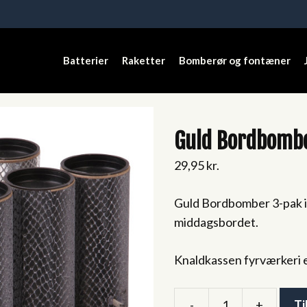
Batterier
Raketter
Bomberør og fontæner
Guld Bordbombe
29,95
kr.
Guld Bordbomber 3-pak i 1
middagsbordet.
Knaldkassen fyrværkeri 
-
+
Ti