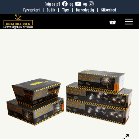
Hop
Følg os på
og
og
Fyrværkeri
|
Butik
|
Tips
|
Bæredygtig
|
Sikkerhed
til
M
indhold