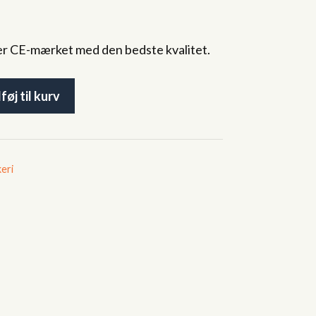
er CE-mærket med den bedste kvalitet.
lføj til kurv
eri