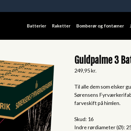
Batterier
Raketter
Bomberør og fontæner
Guldpalme 3 Ba
249,95
kr.
Til alle dem som elsker g
Sørensens Fyrværkerifab
farveskift på himlen.
Skud: 16
Indre rørdiameter (Ø): 