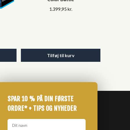
1.399,95
kr.
Tilføj til kurv
SPAR 10 % PÅ DIN FØRSTE
ORDRE* + TIPS OG NYHEDER