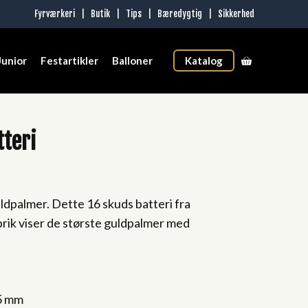
Fyrværkeri
|
Butik
|
Tips
|
Bæredygtig
|
Sikkerhed
Junior
Festartikler
Balloner
Katalog
tteri
uldpalmer. Dette 16 skuds batteri fra
rik viser de største guldpalmer med
25 mm