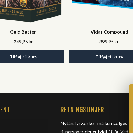
Guld Batteri
Vidar Compound
249,95
kr.
899,95
kr.
Tilføj til kurv
Tilføj til kurv
MENT
RETNINGSLINJER
Nytårsfyrværkeri må kun sælges
til personer, der er fyldt 18 år. Ved