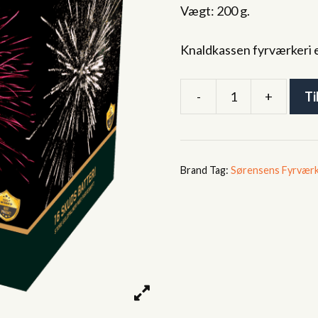
Vægt: 200 g.
Knaldkassen fyrværkeri 
-
+
Ti
Guldpalme
3
Batteri
antal
Tag:
Sørensens Fyrværk