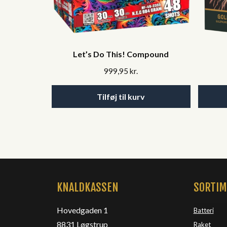
Let’s Do This! Compound
999,95
kr.
Tilføj til kurv
KNALDKASSEN
SORTI
Hovedgaden 1
Batteri
8831 Løgstrup
Raket