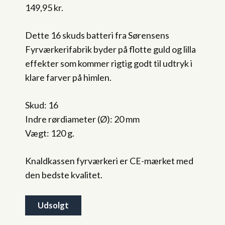
149,95
kr.
Dette 16 skuds batteri fra Sørensens
Fyrværkerifabrik byder på flotte guld og lilla
effekter som kommer rigtig godt til udtryk i
klare farver på himlen.
Skud: 16
Indre rørdiameter (Ø): 20 mm
Vægt: 120 g.
Knaldkassen fyrværkeri er CE-mærket med
den bedste kvalitet.
Udsolgt