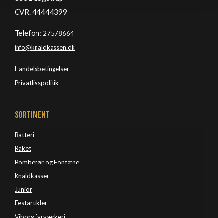
CVR. 44444399
Telefon:
27578664
info@knaldkassen.dk
Handelsbetingelser
Privatlivspolitik
SORTIMENT
Batteri
Raket
Bomberør og Fontæne
Knaldkasser
Junior
Festartikler
Viborg 
fyrværkeri