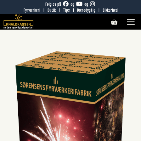
Hop
Følg os på
og
og
Fyrværkeri
|
Butik
|
Tips
|
Bæredygtig
|
Sikkerhed
til
M
indhold