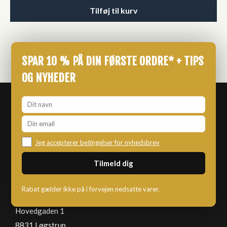
Tilføj til kurv
SPAR 10 % PÅ DIN FØRSTE ORDRE* + TIPS
OG NYHEDER
Jeg accepterer betingelser for nyhedsbrev
KNALDKASSEN
Rabat gælder ikke på i forvejen nedsatte varer.
Hovedgaden 1
8831 Løgstrup