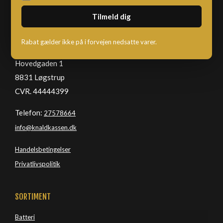
KNALDKASSEN
Rabat gælder ikke på i forvejen nedsatte varer.
Hovedgaden 1
8831 Løgstrup
CVR. 44444399
Telefon:
27578664
info@knaldkassen.dk
Handelsbetingelser
Privatlivspolitik
SORTIMENT
Batteri