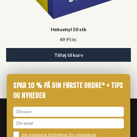
Heksehyl 50 stk
49,95
kr.
Tilføj til kurv
SPAR 10 % PÅ DIN FØRSTE ORDRE* + TIPS
OG NYHEDER
Jeg accepterer betingelser for nyhedsbrev