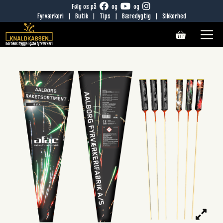
Hop
Følg os på
og
og
Fyrværkeri
|
Butik
|
Tips
|
Bæredygtig
|
Sikkerhed
til
M
indhold