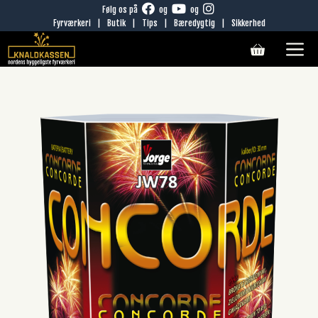
Hop
Følg os på
og
og
Fyrværkeri
|
Butik
|
Tips
|
Bæredygtig
|
Sikkerhed
til
M
indhold