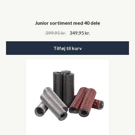
Junior sortiment med 40 dele
Original
Current
399,95
kr.
349,95
kr.
price
price
was:
is:
Tilføj til kurv
399,95 kr..
349,95 kr..