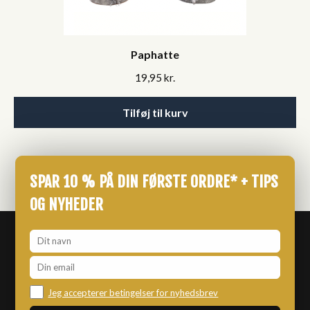
Paphatte
19,95
kr.
Tilføj til kurv
SPAR 10 % PÅ DIN FØRSTE ORDRE* + TIPS
OG NYHEDER
Jeg accepterer betingelser for nyhedsbrev