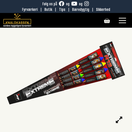
Hop
Følg os på
og
og
Fyrværkeri
|
Butik
|
Tips
|
Bæredygtig
|
Sikkerhed
til
M
indhold