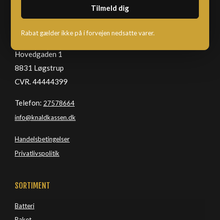
KNALDKASSEN
Rabat gælder ikke på i forvejen nedsatte varer.
Hovedgaden 1
8831 Løgstrup
CVR. 44444399
Telefon:
27578664
info@knaldkassen.dk
Handelsbetingelser
Privatlivspolitik
SORTIMENT
Batteri
Raket