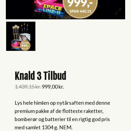
Knald 3 Tilbud
Original
Current
1.439,15
kr.
999,00
kr.
price
price
Lys hele himlen op nytårsaften med denne
was:
is:
premium pakke af de flotteste raketter,
1.439,15 kr..
999,00 kr..
bomberør og batterier til en rigtig god pris
med samlet 1304 g. NEM.