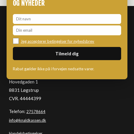
OG NYHEDER
Jeg accepterer betingelser for nyhedsbrev
KNALDKASSEN
Rabat gælder ikke på i forvejen nedsatte varer.
Hovedgaden 1
8831 Løgstrup
CVR. 44444399
Telefon:
27578664
info@knaldkassen.dk
Handelsbetingelser