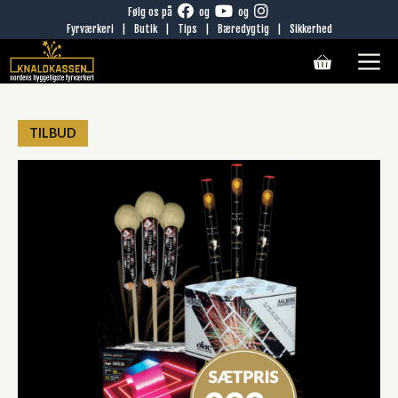
Hop
Følg os på
og
og
Fyrværkeri
|
Butik
|
Tips
|
Bæredygtig
|
Sikkerhed
til
M
indhold
TILBUD