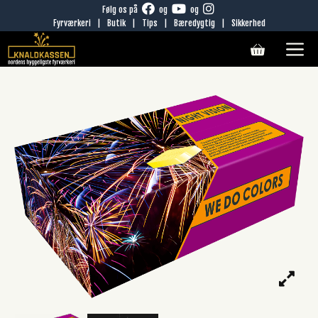
Hop
Følg os på
og
og
Fyrværkeri
|
Butik
|
Tips
|
Bæredygtig
|
Sikkerhed
til
M
indhold