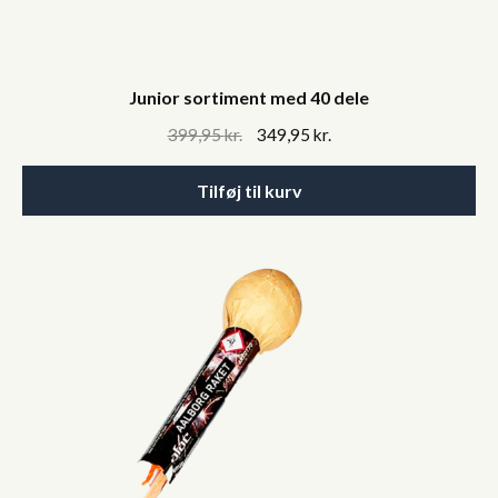
Junior sortiment med 40 dele
Original
Current
399,95
kr.
349,95
kr.
price
price
was:
is:
Tilføj til kurv
399,95 kr..
349,95 kr..