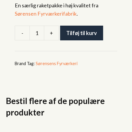
En særlig raketpakke i høj kvalitet fra
Sørensen Fyrværkerifabrik
.
-
+
Tilføj til kurv
SFAC
Raketpakke
12
stk
Tag:
Sørensens Fyrværkeri
antal
Bestil flere af de populære
produkter