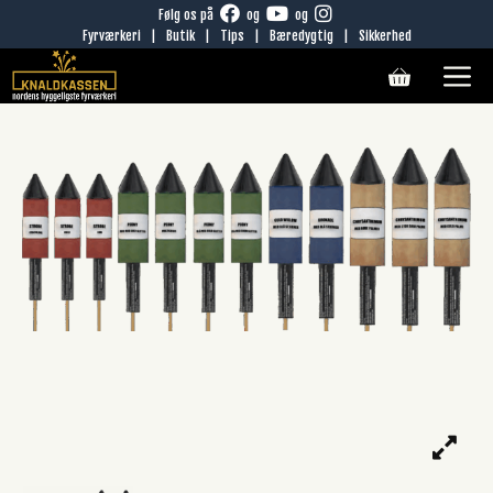
Hop
Følg os på
og
og
Fyrværkeri
|
Butik
|
Tips
|
Bæredygtig
|
Sikkerhed
til
M
indhold