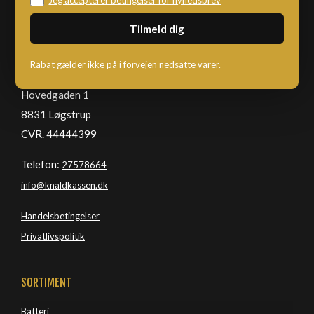
KNALDKASSEN
Rabat gælder ikke på i forvejen nedsatte varer.
Hovedgaden 1
8831 Løgstrup
CVR. 44444399
Telefon:
27578664
info@knaldkassen.dk
Handelsbetingelser
Privatlivspolitik
SORTIMENT
Batteri