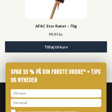
AFAC Stor Raket – 70g
99,95
kr.
Tilføj til kurv
SPAR 10 % PÅ DIN FØRSTE ORDRE* + TIPS
OG NYHEDER
Jeg accepterer betingelser for nyhedsbrev