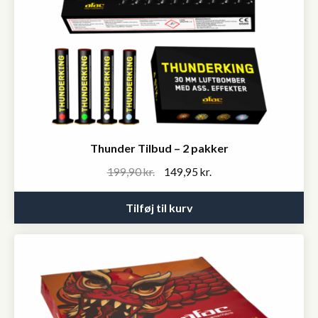
Thunder Tilbud – 2 pakker
Original
Current
199,90
kr.
149,95
kr.
price
price
was:
is:
Tilføj til kurv
199,90 kr..
149,95 kr..