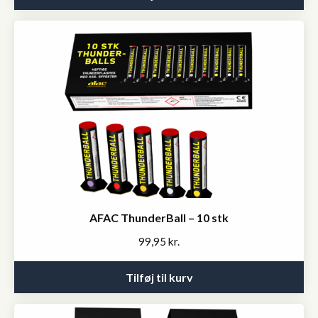
AFAC ThunderBall – 10 stk
99,95
kr.
Tilføj til kurv