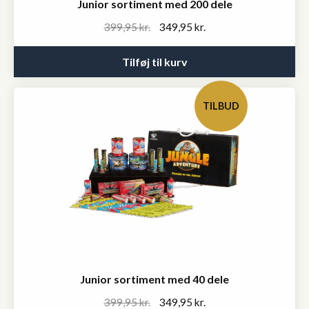
Junior sortiment med 200 dele
Original
Current
399,95
kr.
349,95
kr.
price
price
was:
is:
Tilføj til kurv
399,95 kr..
349,95 kr..
TILBUD
Junior sortiment med 40 dele
Original
Current
399,95
kr.
349,95
kr.