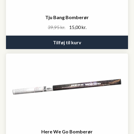
Tju Bang Bomberør
Original
Current
39,95
kr.
15,00
kr.
price
price
was:
is:
Tilføj til kurv
39,95 kr..
15,00 kr..
Here We Go Bomberør