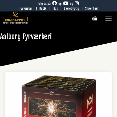
Hop
Følg os på
og
og
Fyrværkeri
|
Butik
|
Tips
|
Bæredygtig
|
Sikkerhed
til
M
indhold
Aalborg Fyrværkeri