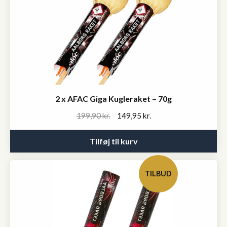
2 x AFAC Giga Kugleraket – 70g
Original
Current
199,90
kr.
149,95
kr.
price
price
was:
is:
Tilføj til kurv
199,90 kr..
149,95 kr..
TILBUD