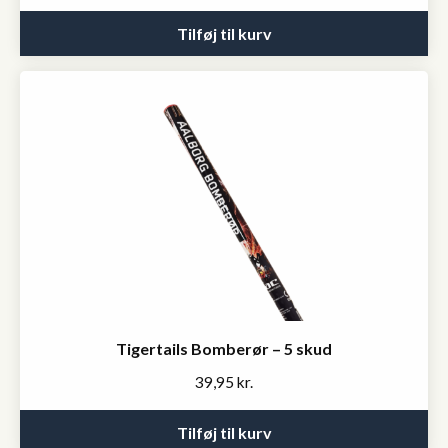
price
price
was:
is:
Tilføj til kurv
159,80 kr..
99,95 kr..
Tigertails Bomberør – 5 skud
39,95
kr.
Tilføj til kurv