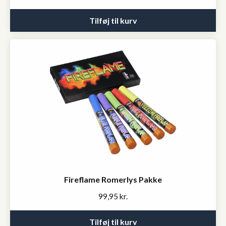
price
price
was:
is:
Tilføj til kurv
399,95 kr..
349,95 kr..
Fireflame Romerlys Pakke
99,95
kr.
Tilføj til kurv