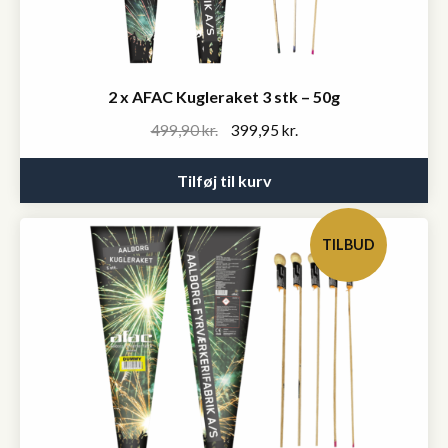
2 x AFAC Kugleraket 3 stk – 50g
Original
Current
499,90
kr.
399,95
kr.
price
price
was:
is:
Tilføj til kurv
499,90 kr..
399,95 kr..
TILBUD