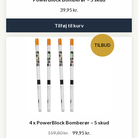
39,95
kr.
Tilføj til kurv
TILBUD
4 x PowerBlock Bomberør – 5 skud
Original
Current
159,80
kr.
99,95
kr.