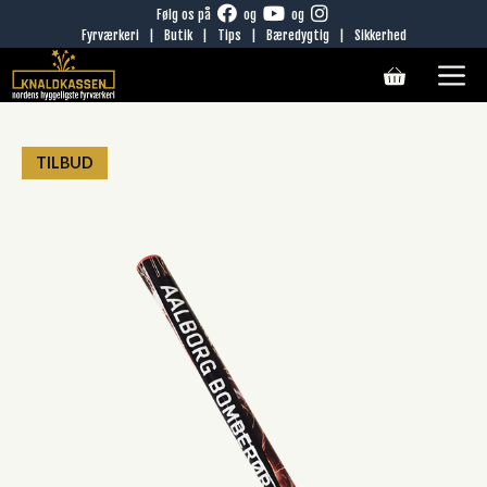
Hop
Følg os på
og
og
Fyrværkeri
|
Butik
|
Tips
|
Bæredygtig
|
Sikkerhed
til
M
indhold
TILBUD