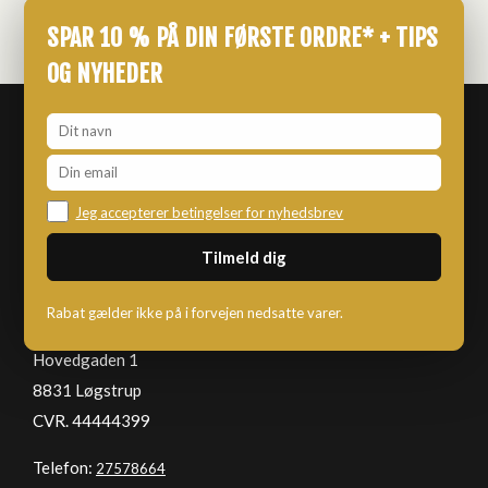
SPAR 10 % PÅ DIN FØRSTE ORDRE* + TIPS
OG NYHEDER
Jeg accepterer betingelser for nyhedsbrev
KNALDKASSEN
Rabat gælder ikke på i forvejen nedsatte varer.
Hovedgaden 1
8831 Løgstrup
CVR. 44444399
Telefon:
27578664