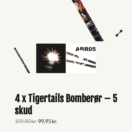
4 x Tigertails Bomberør – 5
skud
Original
Current
159,80
kr.
99,95
kr.
price
price