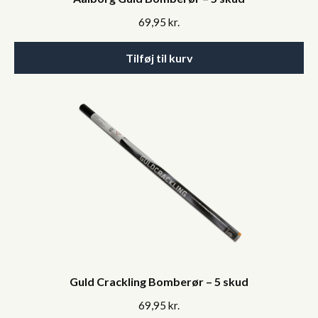
69,95
kr.
Tilføj til kurv
Guld Crackling Bomberør – 5 skud
69,95
kr.