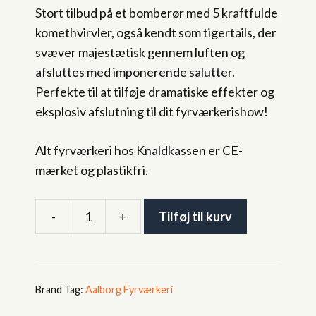
Stort tilbud på et bomberør med 5 kraftfulde
was:
is:
komethvirvler, også kendt som tigertails, der
159,80 kr..
99,95 kr..
svæver majestætisk gennem luften og
afsluttes med imponerende salutter.
Perfekte til at tilføje dramatiske effekter og
eksplosiv afslutning til dit fyrværkerishow!
Alt fyrværkeri hos Knaldkassen er CE-
mærket og plastikfri.
-
+
Tilføj til kurv
4
x
Tigertails
Bomberør
Tag:
Aalborg Fyrværkeri
-