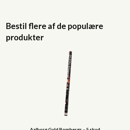
5
skud
antal
Bestil flere af de populære
produkter
Aalborg Guld Bomberør – 5 skud