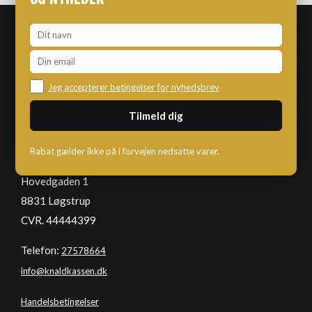
Jeg accepterer betingelser for nyhedsbrev
KNALDKASSEN
Rabat gælder ikke på i forvejen nedsatte varer.
Hovedgaden 1
8831 Løgstrup
CVR. 44444399
Telefon:
27578664
info@knaldkassen.dk
Handelsbetingelser