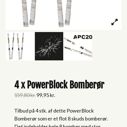
4 x PowerBlock Bomberør
Original
Current
159,80
kr.
99,95
kr.
price
price
Tilbud på 4 stk. af dette PowerBlock
was:
is:
Bomberør som er et flot 8 skuds bomberør.
159,80 kr..
99,95 kr..
Det indeholder hele 8 bomber med stor