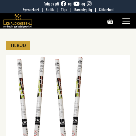
Hop
Følg os på
og
og
Fyrværkeri
|
Butik
|
Tips
|
Bæredygtig
|
Sikkerhed
til
M
indhold
TILBUD