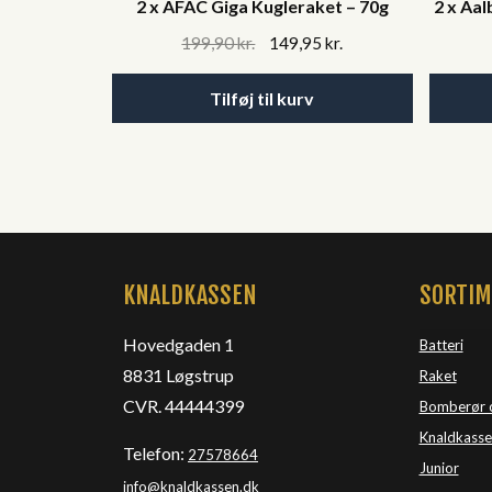
2 x AFAC Giga Kugleraket – 70g
2 x Aa
Original
Current
199,90
kr.
149,95
kr.
price
price
was:
is:
Tilføj til kurv
199,90 kr..
149,95 kr..
KNALDKASSEN
SORTI
Hovedgaden 1
Batteri
8831 Løgstrup
Raket
CVR. 44444399
Bomberør 
Knaldkasse
Telefon:
27578664
Junior
info@knaldkassen.dk