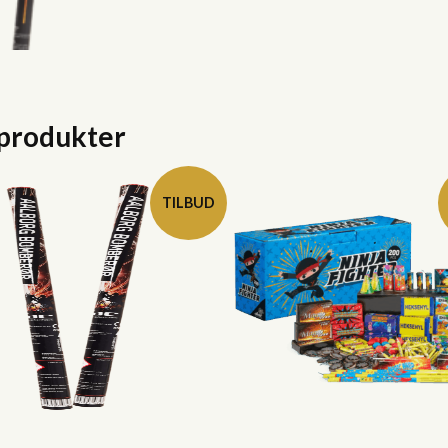
 produkter
TILBUD