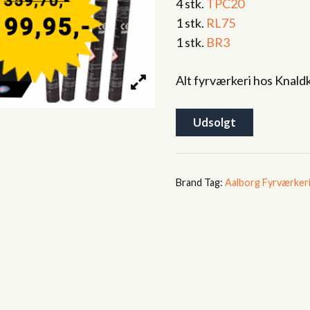
4 stk.
TPC20
1 stk.
RL75
1 stk.
BR3
Alt fyrværkeri hos Knald
Udsolgt
Tag:
Aalborg Fyrværker