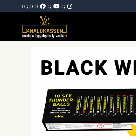
Hop
Følg os på
og
og
til
indhold