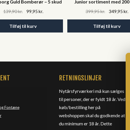
lborg Guld Bomberør – 5 skud
Junior sortiment med 200
Original
Current
Original
139,90
kr.
99,95
kr.
399,95
kr.
349,95
kr.
price
price
price
was:
is:
was:
i
Tilføj til kurv
Tilføj til kurv
139,90 kr..
99,95 kr..
399,95 kr..
3
MENT
RETNINGSLINJER
Nytårsfyrværkeri må kun sælges
til personer, der er fyldt 18 år. Ved
køb/bestilling her på
og Fontæne
webshoppen skal du godkende at
r
du minimum er 18 år. Dette