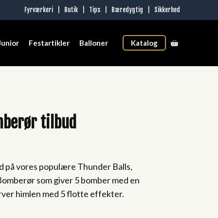
Fyrværkeri
|
Butik
|
Tips
|
Bæredygtig
|
Sikkerhed
Junior
Festartikler
Balloner
Katalog
berør tilbud
ent
ud på vores populære Thunder Balls,
 Bomberør som giver 5 bomber med en
5 kr..
er himlen med 5 flotte effekter.