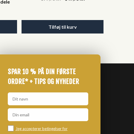
 dele
price
price
Current
was:
is:
price
199,90 kr..
149,95 kr..
s:
Tilføj til kurv
49,95 kr..
SPAR 10 % PÅ DIN FØRSTE
ORDRE* + TIPS OG NYHEDER
Jeg accepterer betingelser for