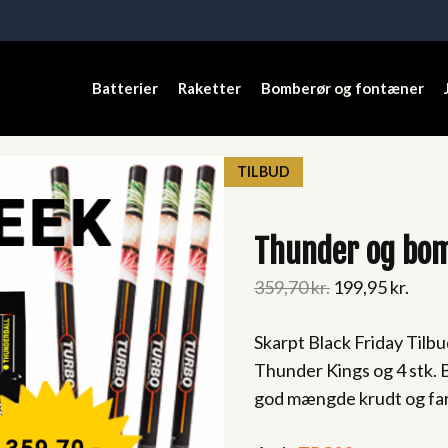
Batterier
Raketter
Bomberør og fontæner
TILBUD
Thunder og bom
Original
Curr
359,70
kr.
199,95
kr.
price
price
Skarpt Black Friday Tilb
was:
is:
Thunder Kings og 4 stk.
359,70 kr..
199,9
god mængde krudt og farv