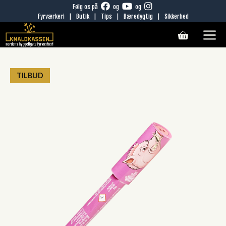
Hop
Følg os på
og
og
Fyrværkeri
|
Butik
|
Tips
|
Bæredygtig
|
Sikkerhed
til
M
indhold
TILBUD