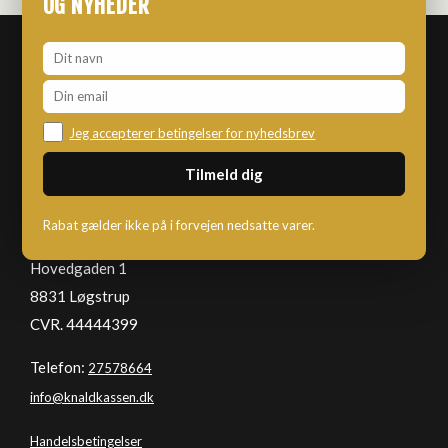
OG NYHEDER
Jeg accepterer betingelser for nyhedsbrev
KNALDKASSEN
Rabat gælder ikke på i forvejen nedsatte varer.
Hovedgaden 1
8831 Løgstrup
CVR. 44444399
Telefon:
27578664
info@knaldkassen.dk
Handelsbetingelser