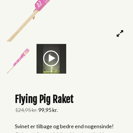
Flying Pig Raket
Original
Current
124,95
kr.
99,95
kr.
price
price
Svinet er tilbage og bedre end nogensinde!
was:
is: