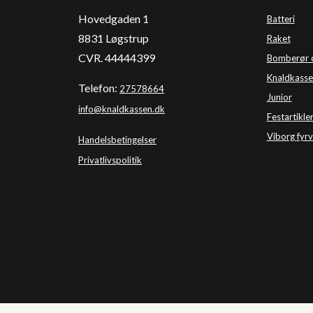
Hovedgaden 1
Batteri
8831 Løgstrup
Raket
CVR. 44444399
Bomberør 
Knaldkasse
Telefon:
27578664
Junior
info@knaldkassen.dk
Festartikle
Viborg 
fyr
Handelsbetingelser
Privatlivspolitik