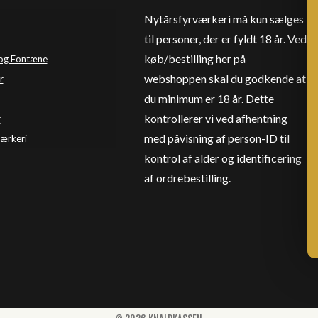
Nytårsfyrværkeri må kun sælges
til personer, der er fyldt 18 år. Ved
køb/bestilling her på
og Fontæne
webshoppen skal du godkende at
r
du minimum er 18 år. Dette
kontrollerer vi ved afhentning
r
med påvisning af person-ID til
værkeri
kontrol af alder og identificering
af ordrebestilling.