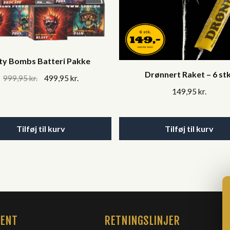
ty Bombs Batteri Pakke
Drønnert Raket – 6 stk
Original
Current
999,95
kr.
499,95
kr.
price
price
149,95
kr.
was:
is:
999,95 kr..
499,95 kr..
Tilføj til kurv
Tilføj til kurv
MENT
RETNINGSLINJER