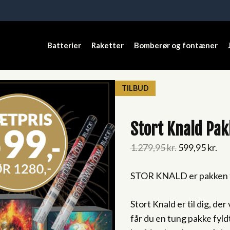
Batterier
Raketter
Bomberør og fontæner
TILBUD
Stort Knald Pak
Original
Cu
1.279,95
kr.
599,95
kr.
price
pri
STOR KNALD er pakken ti
was:
is:
1.279,95 kr..
599
Stort Knald er til dig, der
får du en tung pakke fyldt