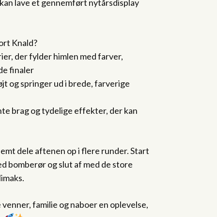
 kan lave et gennemført nytårsdisplay
ort Knald?
er, der fylder himlen med farver,
de finaler
jt og springer ud i brede, farverige
 brag og tydelige effekter, der kan
mt dele aftenen op i flere runder. Start
d bomberør og slut af med de store
limaks.
ive venner, familie og naboer en oplevelse,