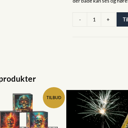
der både kan ses og hør
-
+
Ti
Stort
Knald
Pakke
antal
 produkter
TILBUD