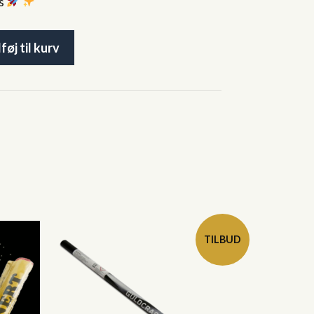
es
lføj til kurv
TILBUD