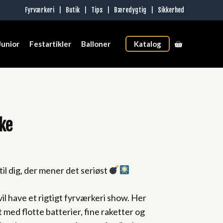
Fyrværkeri
|
Butik
|
Tips
|
Bæredygtig
|
Sikkerhed
Junior
Festartikler
Balloner
Katalog
ke
rrent
ce
l dig, der mener det seriøst
,95 kr..
 vil have et rigtigt fyrværkeri show. Her
 med flotte batterier, fine raketter og