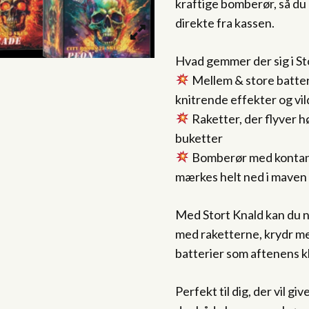
kraftige bomberør, så du
direkte fra kassen.
Hvad gemmer der sig i St
Mellem & store batteri
knitrende effekter og vil
Raketter, der flyver hø
buketter
Bomberør med kontante
mærkes helt ned i maven
Med Stort Knald kan du ne
med raketterne, krydr me
batterier som aftenens k
Perfekt til dig, der vil g